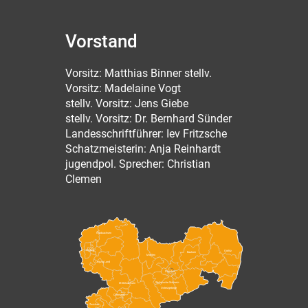
Vorstand
Vorsitz: Matthias Binner stellv.
Vorsitz: Madelaine Vogt
stellv. Vorsitz: Jens Giebe
stellv. Vorsitz: Dr. Bernhard Sünder
Landesschriftführer: Iev Fritzsche
Schatzmeisterin: Anja Reinhardt
jugendpol. Sprecher: Christian
Clemen
Nordsachsen
Leipzig
Görlitz
Bautzen
Meißen
Leipzig Land
Dresden
Sächsische Schweiz-
Mittelsachsen
Osterzgebirge
Chemnitz
Zwickau