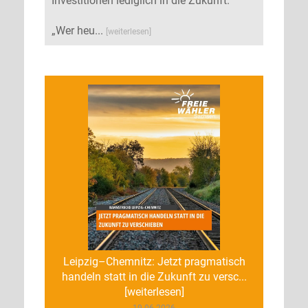
Investitionen lediglich in die Zukunft.
„Wer heu...
[weiterlesen]
Leipzig–Chemnitz: Jetzt pragmatisch
handeln statt in die Zukunft zu versc...
[weiterlesen]
19.06.2026