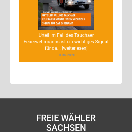
Urteil im Fall des Tauchaer
Feuerwehrmanns ist ein wichtiges Signal
für da... [weiterlesen]
10.06.2026
FREIE WÄHLER
SACHSEN